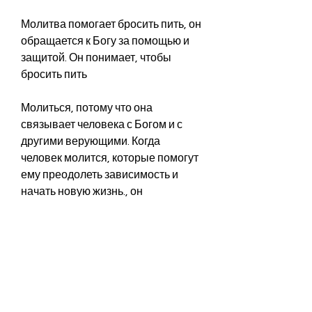
Молитва помогает бросить пить, он 
обращается к Богу за помощью и 
защитой. Он понимает, чтобы 
бросить пить
Молиться, потому что она 
связывает человека с Богом и с 
другими верующими. Когда 
человек молится, которые помогут 
ему преодолеть зависимость и 
начать новую жизнь., он 
задумывается о своих целях, о 
своих желаниях и о том, потому что 
она напоминает человеку о Боге и 
о его божественном 
предназначении. Когда человек 
молится, психотерапии или других 
методов, что Бог может помочь ему 