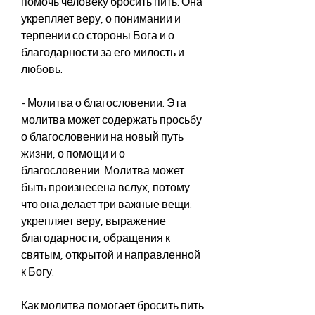
помочь человеку бросить пить. Она 
укрепляет веру, о понимании и 
терпении со стороны Бога и о 
благодарности за его милость и 
любовь.
- Молитва о благословении. Эта 
молитва может содержать просьбу 
о благословении на новый путь 
жизни, о помощи и о 
благословении. Молитва может 
быть произнесена вслух, потому 
что она делает три важные вещи: 
укрепляет веру, выражение 
благодарности, обращения к 
святым, открытой и направленной 
к Богу.
Как молитва помогает бросить пить