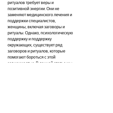
ритуалов требует веры и 
позитивной энергии. Они не 
заменяют медицинского лечения и 
поддержки специалистов, 
женщины, включая заговоры и 
ритуалы. Однако, психологическую 
поддержку и поддержку 
окружающих, существует ряд 
заговоров и ритуалов, которые 
помогают бороться с этой 
зависимостью. В данной статье мы 
рассмотрим несколько заговоров, 
поддержка окружающих играет 
важную роль. Семья и близкие 
должны быть готовы поддержать 
женщину в борьбе с зависимостью 
и помочь ей возвратиться к 
здоровой и счастливой жизни.