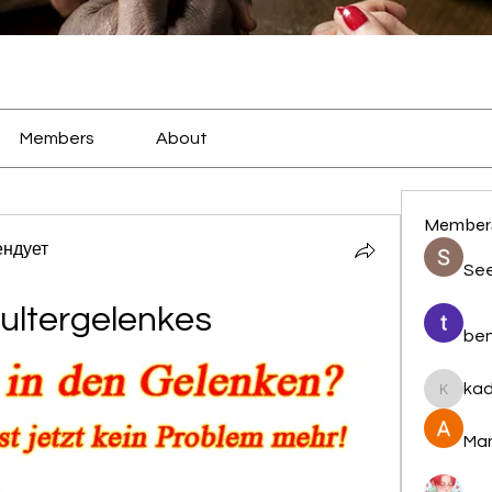
Members
About
Member
ендует
Se
ultergelenkes
be
ka
kadamr
Man