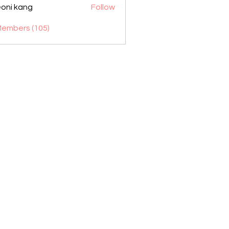
oni kang
Follow
Members (105)