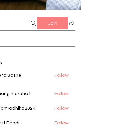
Join
s
eta Sathe
Follow
nang meraha1
Follow
damradhika2024
Follow
adhika2024
jit Pandit
Follow