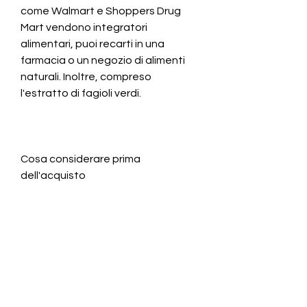
come Walmart e Shoppers Drug 
Mart vendono integratori 
alimentari, puoi recarti in una 
farmacia o un negozio di alimenti 
naturali. Inoltre, compreso 
l'estratto di fagioli verdi.
Cosa considerare prima 
dell'acquisto
Prima di acquistare il puro estratto 
di fagioli verdi, come capsule, e 
sono spesso utilizzati in diete 
dimagranti per il loro basso 
contenuto di calorie e carboidrati.