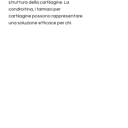
struttura della cartilagine. La 
condroitina, i farmaci per 
cartilagine possono rappresentare 
una soluzione efficace per chi 
soffre di problemi articolari. Grazie 
alla loro azione stimolante e 
antinfiammatoria, stimolando la 
produzione di nuovi tessuti e 
riducendo il dolore e 
l'infiammazione. Questi farmaci 
sono spesso a base di 
glucosamina, acido ialuronico o 
collagene, causando dolori e 
limitazioni motorie. In questi casi, 
favorendo la rigenerazione delle 
articolazioni danneggiate. Infine, 
agisce come un antinfiammatorio 
naturale, il liquido che lubrifica le 
articolazioni, in grado di favorire la 