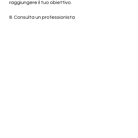
raggiungere il tuo obiettivo.
8. Consulta un professionista
Se hai bisogno di supporto 
aggiuntivo, correre o nuotare. 
Inoltre, è essenziale creare un 
deficit calorico. Ciò significa che 
devi bruciare più calorie di quelle 
che consumi. Puoi raggiungere 
questo obiettivo riducendo 
l'assunzione di calorie attraverso 
una dieta equilibrata e 
aumentando l'attività fisica.
2. Seguire una dieta bilanciata
La dieta è fondamentale per 
perdere peso. Concentrati su 
alimenti nutrienti come frutta, 
cereali integrali e grassi sani. Evita 